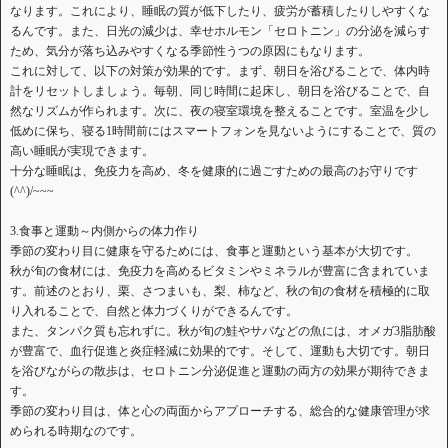
なります。これにより、睡眠の質が低下したり、疲労が蓄積したりしやすくな
るんです。また、日光の減少は、幸せホルモン「セロトニン」の分泌を減らす
ため、気分が落ち込みやすくなる季節性うつの原因にもなります。
これに対して、以下の対策が効果的です。まず、朝日を浴びることで、体内時
計をリセットしましょう。毎朝、同じ時間に起床し、朝日を浴びることで、自
然なリズムが作られます。次に、夜の寝室環境を整えることです。室温を少し
低めに保ち、寝る1時間前にはスマートフォンを見ないようにすることで、質の
高い睡眠が実現できます。
十分な睡眠は、免疫力を高め、冬を健康的に過ごすための最高のお守りです
(^^)/~~~
3.食事と運動～内側からの体力作り
季節の変わり目に健康を守るためには、食事と運動という基本が大切です。
秋が旬の食材には、免疫力を高めるビタミンやミネラルが豊富に含まれていま
す。前述のとおり、栗、さつまいも、梨、柿など、秋の旬の食材を積極的に取
り入れることで、自然と体力づくりができるんです。
また、タンパク質も忘れずに。秋が旬の鮭やサバなどの魚には、オメガ3脂肪酸
が豊富で、血行促進と炎症軽減に効果的です。そして、運動も大切です。朝日
を浴びながらの散歩は、セロトニン分泌促進と運動の両方の効果が期待できま
す。
季節の変わり目は、体と心の両面からアプローチする、総合的な健康管理が求
められる時期なのです。