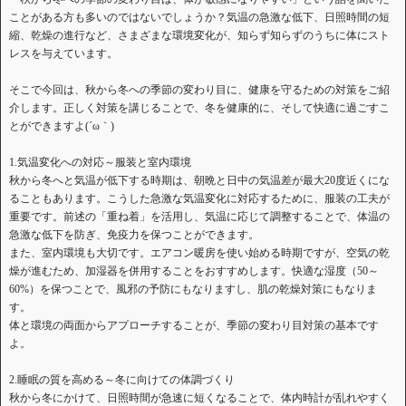
ことがある方も多いのではないでしょうか？気温の急激な低下、日照時間の短
縮、乾燥の進行など、さまざまな環境変化が、知らず知らずのうちに体にスト
レスを与えています。
そこで今回は、秋から冬への季節の変わり目に、健康を守るための対策をご紹
介します。正しく対策を講じることで、冬を健康的に、そして快適に過ごすこ
とができますよ(´ω｀)
1.気温変化への対応～服装と室内環境
秋から冬へと気温が低下する時期は、朝晩と日中の気温差が最大20度近くにな
ることもあります。こうした急激な気温変化に対応するために、服装の工夫が
重要です。前述の「重ね着」を活用し、気温に応じて調整することで、体温の
急激な低下を防ぎ、免疫力を保つことができます。
また、室内環境も大切です。エアコン暖房を使い始める時期ですが、空気の乾
燥が進むため、加湿器を併用することをおすすめします。快適な湿度（50～
60%）を保つことで、風邪の予防にもなりますし、肌の乾燥対策にもなりま
す。
体と環境の両面からアプローチすることが、季節の変わり目対策の基本です
よ。
2.睡眠の質を高める～冬に向けての体調づくり
秋から冬にかけて、日照時間が急速に短くなることで、体内時計が乱れやすく