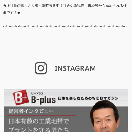
★正社員の職人さん求人随時募集中！社会保険完備！未経験から始められる仕
事です！★
:.:*:.:*:.:*:.:*:.:*:.:*:.:*:.:*:.:*:.:*:.:*:.:*:.:*:.:*:.:*::.:*:.:*:.:*:.:*:.:*:.:*:.:*:.:*:.:*:.:*:.:*:.:*::.: