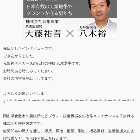
先日話したインタビューです。
できあがりました。
元阪神タイガースの代打の神様 八木選手です。
お時間ある時にみてください。
会社の内容等を話ししてます。
よろしくお願いいたしま
す:.:*:.:*:.:*:.:*:.:*:.:*:.:*:.:*:.:*:.:*:.:*:.:*:.:*:.:*:.:*::.:*:.:*:.:*:.:*:.:*:.:*:.:*:.:*:.:*:.:*:.:*:.:*::.:*
岡山県倉敷市の製鉄所などプラント設備機器改の改修メンテナンスを手掛ける
株式会社栄祐興業です。
総勢20名の職人を擁し、溶接、鍛冶、配管、製缶、機器据付、重量物搬入およ
び設置など、あらゆる施工を行います。