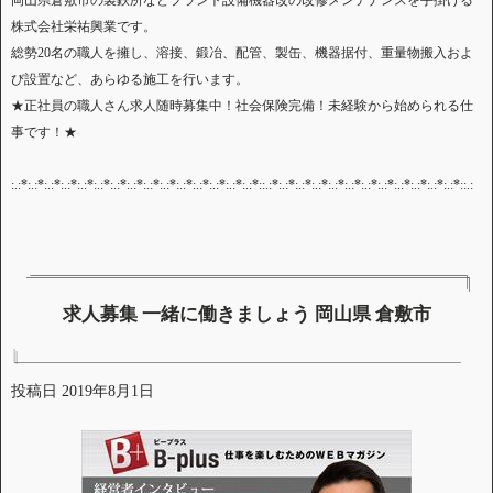
岡山県倉敷市の製鉄所などプラント設備機器改の改修メンテナンスを手掛ける
株式会社栄祐興業です。
総勢20名の職人を擁し、溶接、鍛冶、配管、製缶、機器据付、重量物搬入およ
び設置など、あらゆる施工を行います。
★正社員の職人さん求人随時募集中！社会保険完備！未経験から始められる仕
事です！★
:.:*:.:*:.:*:.:*:.:*:.:*:.:*:.:*:.:*:.:*:.:*:.:*:.:*:.:*:.:*::.:*:.:*:.:*:.:*:.:*:.:*:.:*:.:*:.:*:.:*:.:*:.:*::.:
求人募集 一緒に働きましょう 岡山県 倉敷市
投稿日
2019年8月1日