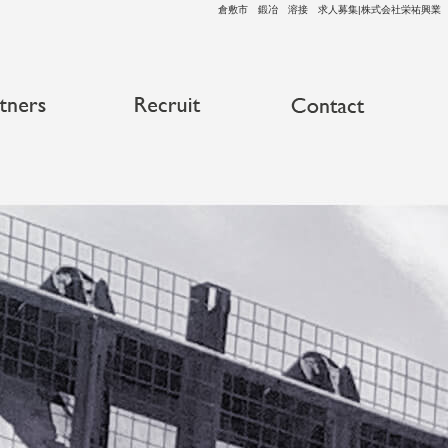
倉敷市 鍛冶 溶接 求人募集|株式会社栄祐興業