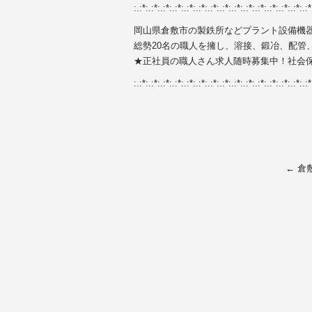
:.:*:.:*:.:*:.:*:.:*:.:*:.:*:.:*:.:*:.:*:.:*:.:*:.:*:.:*:.:*
岡山県倉敷市の製鉄所などプラント設備機
総勢20名の職人を擁し、溶接、鍛冶、配管
★正社員の職人さん求人随時募集中！社会
:.:*:.:*:.:*:.:*:.:*:.:*:.:*:.:*:.:*:.:*:.:*:.:*:.:*:.:*:.:*
←
倉