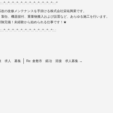
::.:*:.:*:.:*:.:*:.:*:.:*:.:*:.:*:.:*:.:*:.:*:.:*::.:*
器改の改修メンテナンスを手掛ける株式会社栄祐興業です。
、製缶、機器据付、重量物搬入および設置など、あらゆる施工を行います。
保険完備！未経験から始められる仕事です！★
::.:*:.:*:.:*:.:*:.:*:.:*:.:*:.:*:.:*:.:*:.:*:.:*::.:
敷 求人 募集
Re: 倉敷市 鍛冶 溶接 求人募集
→