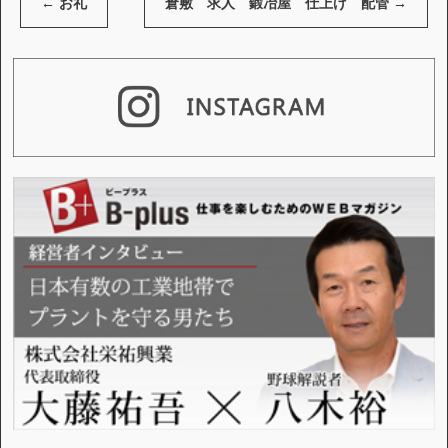
←
お礼
倉敷 求人 鍛冶屋 仕上げ 配管
→