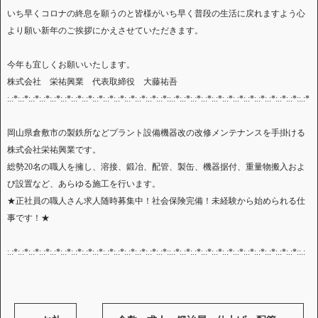
いち早くコロナの終息を願うのと皆様がいち早く普段の生活に戻れますよう心
より願い新年のご挨拶にかえさせていただきます。
今年も宜しくお願いいたします。
株式会社 栄祐興業 代表取締役 大藤祐吾
:.:*:.:*:.:*:.:*:.:*:.:*:.:*:.:*:.:*:.:*:.:*:.:*:.:*:.:*:.:*::.:*:.:*:.:*:.:*:.:*:.:*:.:*:.:*:.:*:.:*:.:*:.:*::.:*
岡山県倉敷市の製鉄所などプラント設備機器改の改修メンテナンスを手掛ける
株式会社栄祐興業です。
総勢20名の職人を擁し、溶接、鍛冶、配管、製缶、機器据付、重量物搬入およ
び設置など、あらゆる施工を行います。
★正社員の職人さん求人随時募集中！社会保険完備！未経験から始められる仕
事です！★
:.:*:.:*:.:*:.:*:.:*:.:*:.:*:.:*:.:*:.:*:.:*:.:*:.:*:.:*:.:*::.:*:.:*:.:*:.:*:.:*:.:*:.:*:.:*:.:*:.:*:.:*:.:*::.: