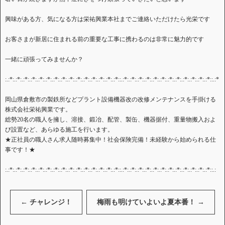
興味がある方、気になる方は栄祐興業本社までご連絡いただけたら光栄です
お客さまが新居に住まれる前の重要な工事に携わるのは非常に魅力的です
一緒に頑張ってみませんか？
:.:*:.:*:.:*:.:*:.:*:.:*:.:*:.:*:.:*:.:*:.:*:.:*:.:*:.:*:.:*::.:*:.:*:.:*:.:*:.:*:.:*:.:*:.:*:.:*:.:*:.:*:.:*::.:*
岡山県倉敷市の製鉄所などプラント設備機器改の改修メンテナンスを手掛ける
株式会社栄祐興業です。
総勢20名の職人を擁し、溶接、鍛冶、配管、製缶、機器据付、重量物搬入およ
び設置など、あらゆる施工を行います。
★正社員の職人さん求人随時募集中！社会保険完備！未経験から始められる仕
事です！★
:.:*:.:*:.:*:.:*:.:*:.:*:.:*:.:*:.:*:.:*:.:*:.:*:.:*:.:*:.:*::.:*:.:*:.:*:.:*:.:*:.:*:.:*:.:*:.:*:.:*:.:*:.:*::.:
←
チャレンジ！
梅雨も明けていよいよ夏本番！
→