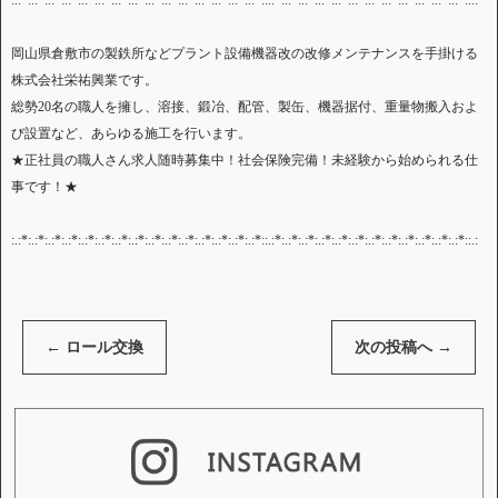
:.:*:.:*:.:*:.:*:.:*:.:*:.:*:.:*:.:*:.:*:.:*:.:*:.:*:.:*:.:*::.:*:.:*:.:*:.:*:.:*:.:*:.:*:.:*:.:*:.:*:.:*:.:*::.:*
岡山県倉敷市の製鉄所などプラント設備機器改の改修メンテナンスを手掛ける
株式会社栄祐興業です。
総勢20名の職人を擁し、溶接、鍛冶、配管、製缶、機器据付、重量物搬入およ
び設置など、あらゆる施工を行います。
★正社員の職人さん求人随時募集中！社会保険完備！未経験から始められる仕
事です！★
:.:*:.:*:.:*:.:*:.:*:.:*:.:*:.:*:.:*:.:*:.:*:.:*:.:*:.:*:.:*::.:*:.:*:.:*:.:*:.:*:.:*:.:*:.:*:.:*:.:*:.:*:.:*::.:
←
ロール交換
次の投稿へ
→