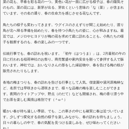
菜の花も、早春を彩る花の一つ。黄色い花が一面に広がる様子は、春の陽気そ
のもの。菜の花には、新芽が出る、芽吹くという意味の「な（菜）」が含まれ
ています。その名の通り、春の生命力を感じさせる花なんです。
鳥たちの様子も変わってきます。ウグイスのさえずりが聞こえ始めたり、渡り
鳥が北へ帰る準備を始めたり。春を待つ小鳥たちの姿に、心が和みますね。最
近では、メジロやヒヨドリが梅の花を求めて庭に訪れることも。小鳥たちの様
子を観察するのも、春の楽しみの一つです。
伝統行事でも、春の訪れを祝います。「初午（はつうま）」は、2月最初の午の
日に行われる稲荷神社のお祭り。商売繁盛や家内安全を願って参拝する人で賑
わいます。神社では、おいなりさんの形をした縁起物や、春を告げる梅の枝が
販売されたりもします。
各地の梅まつりも、春の訪れを告げる行事として人気。偕楽園や湯河原梅林な
ど、名所では早咲きから遅咲きまで、様々な品種の梅を楽しむことができま
す。夜間のライトアップや、野点（のだて）なども開催され、梅の香り漂う中
でお茶を楽しむ風情は格別です（＾ω＾）
暖かい春が待ち遠しい季節。でも、この寒さの中にも確実に春は近づいていま
す。少しずつ変化する自然の様子を楽しみながら、春の訪れを待ちましょう。
日々の暮らしの中で、春の気配を見つける楽しみを、ぜひ味わってください
ね！