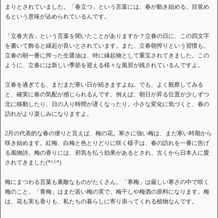
まりとされていました。「春立つ」という言葉には、春が動き始める、目覚め
るという意味が込められているんです。
「立春大吉」という言葉を聞いたことがありますか？立春の日に、この四文字
を書いて飾ると縁起が良いとされています。また、立春朝搾りという習慣も。
立春の朝一番に搾った生醤油は、特に縁起物として重宝されてきました。この
ように、立春には新しい季節を迎える様々な風習が残されているんですよ。
立春を過ぎても、まだまだ寒い日が続きますよね。でも、よく観察してみる
と、確実に春の気配が感じられるんです。例えば、朝日が昇る位置が少しずつ
北に移動したり、日の入り時間が遅くなったり。小さな変化に気づくと、春の
訪れがより楽しみになりますよ。
2月の代表的な春の便りと言えば、梅の花。寒さに強い梅は、まだ寒い時期から
咲き始めます。紅梅、白梅と色とりどりに咲く様子は、春の訪れを一番に告げ
る風物詩。梅の香りには、邪気を払う効果があるとされ、古くから日本人に愛
されてきました(*^^*)
梅にまつわる言葉も素敵なものがたくさん。「寒梅」は厳しい寒さの中で咲く
梅のこと。「青梅」はまだ若い梅の実で、梅干しや梅酒の原料になります。梅
は、花も実も香りも、私たちの暮らしに寄り添ってくれる植物なんです。