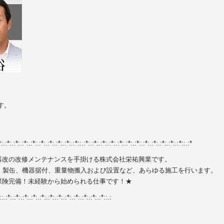
す。
:*:.:*:.:*:.:*:.:*:.:*::.:*:.:*:.:*:.:*:.:*:.:*:.:*:.:*:.:*:.:*:.:*:.:*::.:*
器改の改修メンテナンスを手掛ける株式会社栄祐興業です。
、製缶、機器据付、重量物搬入および設置など、あらゆる施工を行います。
保険完備！未経験から始められる仕事です！★
::.:*:.:*:.:*:.:*:.:*:.:*:.:*:.:*:.:*:.:*:.:*:.:*::.: