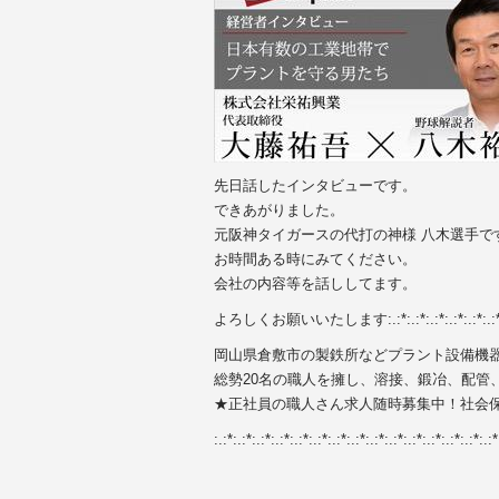
先日話したインタビューです。
できあがりました。
元阪神タイガースの代打の神様 八木選手で
お時間ある時にみてください。
会社の内容等を話ししてます。
よろしくお願いいたします:.:*:.:*:.:*:.:*:.:*:.:*:.:*:.:*:.:*:.
岡山県倉敷市の製鉄所などプラント設備機
総勢20名の職人を擁し、溶接、鍛冶、配管
★正社員の職人さん求人随時募集中！社会
:.:*:.:*:.:*:.:*:.:*:.:*:.:*:.:*:.:*:.:*:.:*:.:*:.:*:.:*:.:*