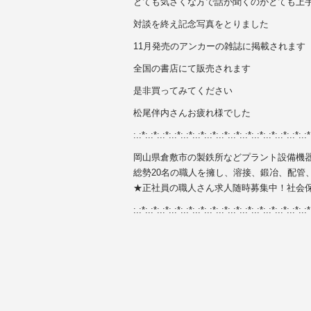
とても気さくな方で話が聞くのがとても上
対談を終え記念写真をとりました
11月発売のアンカーの雑誌に掲載されます
全国の書店にて販売されます
是非買ってみてください
松尾伴内さんお疲れ様でした
:.:*:.:*:.:*:.:*:.:*:.:*:.:*:.:*:.:*:.:*:.:*:.:*:.:*:.:*:.:*
岡山県倉敷市の製鉄所などプラント設備機
総勢20名の職人を擁し、溶接、鍛冶、配管
★正社員の職人さん求人随時募集中！社会
:.:*:.:*:.:*:.:*:.:*:.:*:.:*:.:*:.:*:.:*:.:*:.:*:.:*:.:*:.:*