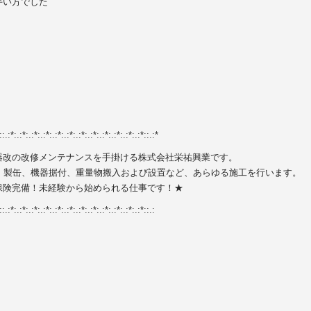
手い方でした
::.:*:.:*:.:*:.:*:.:*:.:*:.:*:.:*:.:*:.:*:.:*:.:*::.:*
器改の改修メンテナンスを手掛ける株式会社栄祐興業です。
、製缶、機器据付、重量物搬入および設置など、あらゆる施工を行います。
保険完備！未経験から始められる仕事です！★
::.:*:.:*:.:*:.:*:.:*:.:*:.:*:.:*:.:*:.:*:.:*:.:*::.: