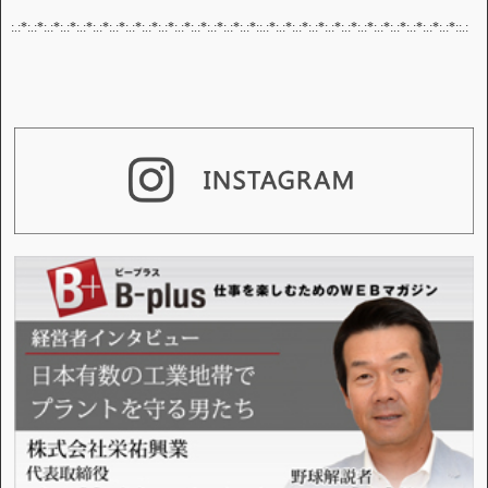
:.:*:.:*:.:*:.:*:.:*:.:*:.:*:.:*:.:*:.:*:.:*:.:*:.:*:.:*:.:*::.:*:.:*:.:*:.:*:.:*:.:*:.:*:.:*:.:*:.:*:.:*:.:*::.: