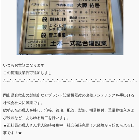
いつもお世話になります
この度建設業許可追加しまし
た:.:*:.:*:.:*:.:*:.:*:.:*:.:*:.:*:.:*:.:*:.:*:.:*:.:*:.:*:.:*::.:*:.:*:.:*:.:*:.:*:.:*:.:*:.:*:.:*:.:*:.:*:.:*::.:*
岡山県倉敷市の製鉄所などプラント設備機器改の改修メンテナンスを手掛ける
株式会社栄祐興業です。
総勢20名の職人を擁し、溶接、鍛冶、配管、製缶、機器据付、重量物搬入およ
び設置など、あらゆる施工を行います。
★正社員の職人さん求人随時募集中！社会保険完備！未経験から始められる仕
事です！★