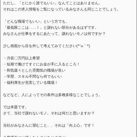
ただし、「とにかく誰でもいい」なんてことはありません。
それはこの求人情報をご覧になっているみなさんも同じことでしょう。
「どんな職場でもいい」という方でも、
「最低限ここは……！」と譲れない部分があるはずです。
みなさんが仕事をするにあたって、譲れないモノは何ですか？
少し画面から目を外して考えてみてください(*´ω｀*)
・月収〇万円以上希望
・短期で働けてすぐにお金が手に入るところ！
・和気藹々とした雰囲気の職場が良い
・学歴、スキル不問なら何でもいい
・福利厚生が充実している職場！
などなど。人によってその条件は多種多様なことでしょう。
では本題です。
さて、当社で譲れないモノ。それは何だと思いますか？
当社がみなさんに望むこと、、それは「向上心」です！