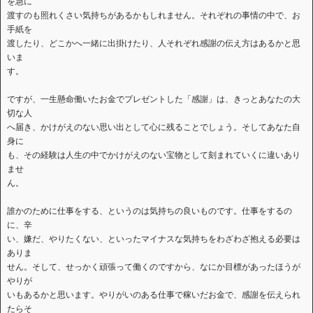
を急に
渡すのも照れくさい気持ちがあるかもしれません。それぞれの事情の中で、お
手紙を
渡したり、どこかへ一緒に出掛けたり、人それぞれ感謝の伝え方はあるかと思
いま
す。
ですが、一生懸命働いたお金でプレゼントした「感謝」は、きっとあなたの大
切な人
へ届き、かけがえのない思い出として心に残ることでしょう。そしてあなた自
身に
も、その経験は人生の中でかけがえのない宝物として刻まれていくに違いあり
ませ
ん。
誰かのために仕事をする、というのは気持ちの良いものです。仕事をするの
に、辛
い、嫌だ、やりたくない、といったマイナスな気持ちをわざわざ抱える必要は
ありま
せん。そして、せっかく頑張って働くのですから、なにか目標があったほうが
やりが
いもあるかと思います。やりがいのある仕事で稼いだお金で、感謝を伝えられ
たらそ